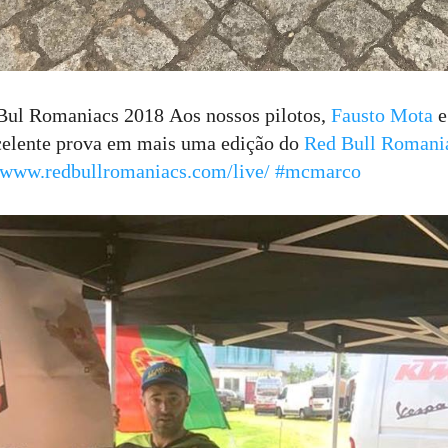
ul Romaniacs 2018 Aos nossos pilotos,
Fausto Mota
e
elente prova em mais uma edição do
Red Bull Romani
//www.redbullromaniacs.com/live/
#mcmarco