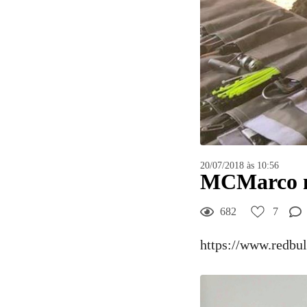
7
Curtir
Comentar
20/07/2018 às 10:56
MCMarco n
682
7
https://www.redbu