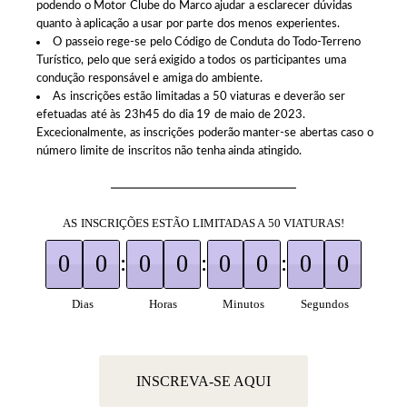
podendo o Motor Clube do Marco ajudar a esclarecer dúvidas
quanto à aplicação a usar por parte dos menos experientes.
O passeio rege-se pelo Código de Conduta do Todo-Terreno
Turístico, pelo que será exigido a todos os participantes uma
condução responsável e amiga do ambiente.
As inscrições estão limitadas a 50 viaturas e deverão ser
efetuadas até às 23h45 do dia 19 de maio de 2023.
Excecionalmente, as inscrições poderão manter-se abertas caso o
número limite de inscritos não tenha ainda atingido.
AS INSCRIÇÕES ESTÃO LIMITADAS A 50 VIATURAS!
:
:
:
0
0
0
0
0
0
0
0
0
0
0
0
0
0
0
0
Dias
Horas
Minutos
Segundos
INSCREVA-SE AQUI