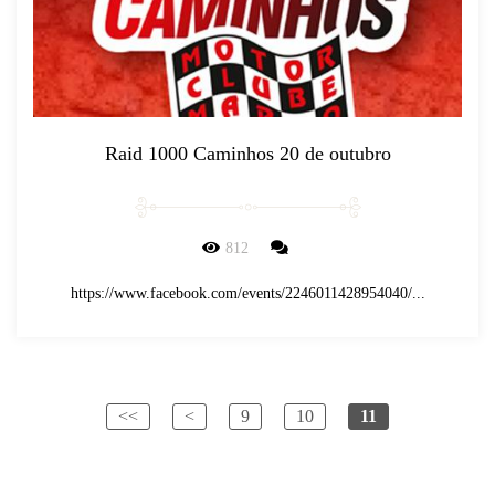
Raid 1000 Caminhos 20 de outubro
812
https://www.facebook.com/events/2246011428954040/...
<<
<
9
10
11