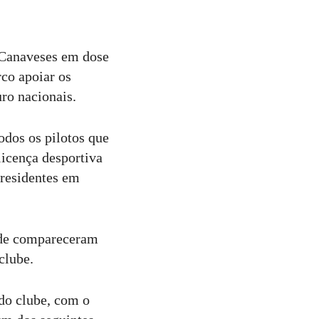
 Canaveses em dose
co apoiar os
ro nacionais.
odos os pilotos que
licença desportiva
 residentes em
onde compareceram
clube.
 do clube, com o