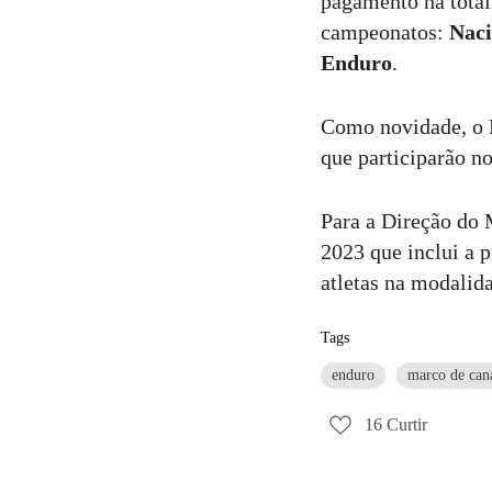
pagamento na total
campeonatos:
Naci
Enduro
.
Como novidade, o 
que participarão n
Para a Direção do 
2023 que inclui a
atletas na modalid
Tags
enduro
marco de can
16
Curtir