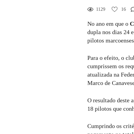
1129
16
No ano em que o
C
dupla nos dias 24 
pilotos marcoenses
Para o efeito, o c
cumprissem os requ
atualizada na Fede
Marco de Canavese
O resultado deste 
18 pilotos que con
Cumprindo os crité