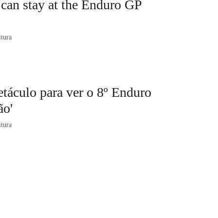
can stay at the Enduro GP
itura
táculo para ver o 8º Enduro
ão'
itura