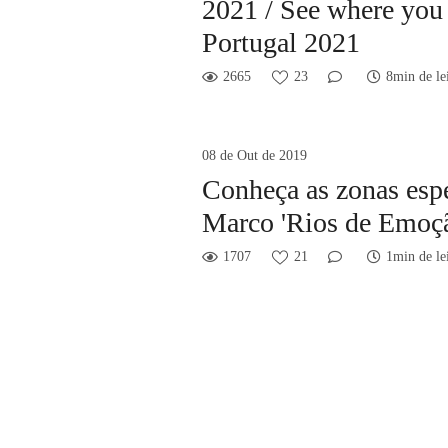
2021 / See where you 
Portugal 2021
2665
23
8min de le
08 de Out de 2019
Conheça as zonas espe
Marco 'Rios de Emoç
1707
21
1min de le